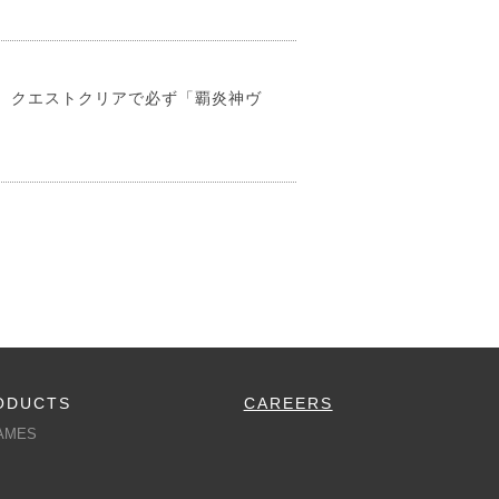
！ クエストクリアで必ず「覇炎神ヴ
ODUCTS
CAREERS
AMES