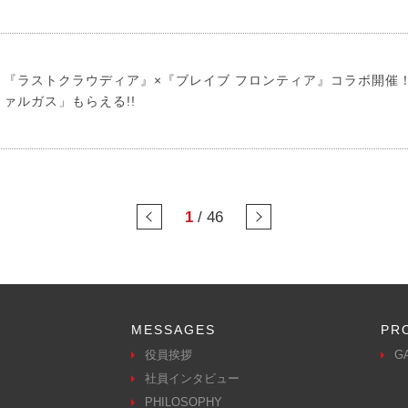
『ラストクラウディア』×『ブレイブ フロンティア』コラボ開催
ァルガス」もらえる!!
1
/
46
MESSAGES
PR
役員挨拶
G
社員インタビュー
PHILOSOPHY