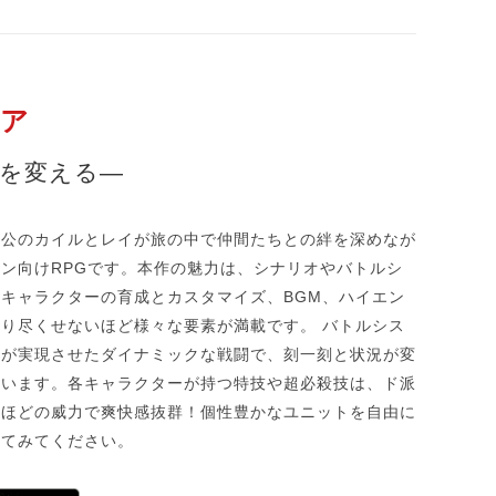
ア
を変える―
人公のカイルとレイが旅の中で仲間たちとの絆を深めなが
ン向けRPGです。本作の魅力は、シナリオやバトルシ
キャラクターの育成とカスタマイズ、BGM、ハイエン
り尽くせないほど様々な要素が満載です。 バトルシス
景が実現させたダイナミックな戦闘で、刻一刻と状況が変
ています。各キャラクターが持つ特技や超必殺技は、ド派
すほどの威力で爽快感抜群！個性豊かなユニットを自由に
めてみてください。