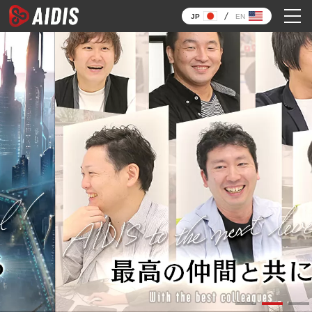
JP
EN